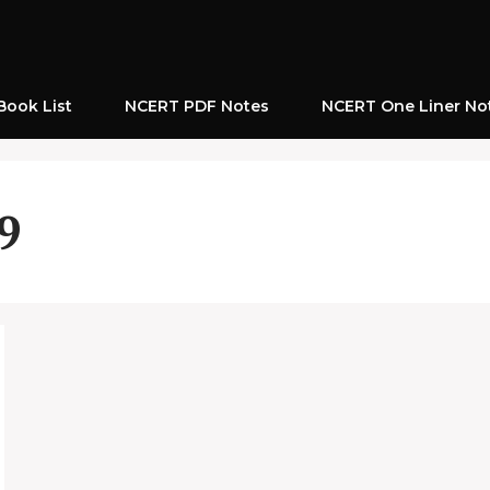
ook List
NCERT PDF Notes
NCERT One Liner No
 9