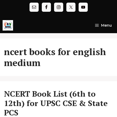
Skip
to
content
Menu
ncert books for english
medium
NCERT Book List (6th to
12th) for UPSC CSE & State
PCS