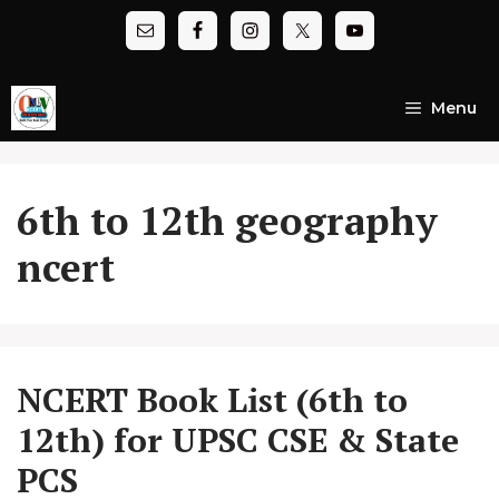
Skip
to
content
Menu
6th to 12th geography
ncert
NCERT Book List (6th to
12th) for UPSC CSE & State
PCS