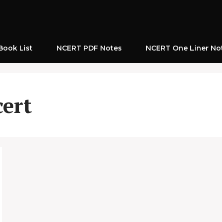
ook List
NCERT PDF Notes
NCERT One Liner No
cert